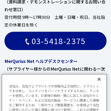
（資料請求・デモンストレーションに関するお問い合
わせ窓口）
受付時間 9時～17時30分 土曜・日曜・祝日、当社指
定の休業日を除く
03-5418-2375
MerQurius Net ヘルプデスクセンター
（サプライヤー様からのMerQurius Netに関わる一次
お問い合わせ窓口）
受付時間 9時～17時 土曜・日曜・祝日、当社指定の
当社は、当社ウェブサイトでの体験向上を目的に、トラフィッ
クを分析し、コンテンツをパーソナライズするために、クッキ
休業日を除く
ーを使用しています。お客様の興味・関心に応じた当社のセミ
ナー・イベント、および当社の製品・サービスに関連した情報
0570-003-214
をご案内するため、一部のウェブ閲覧履歴を、お客様より当社
に提供いただいた個人情報と紐づけて取得し、これらの情報を