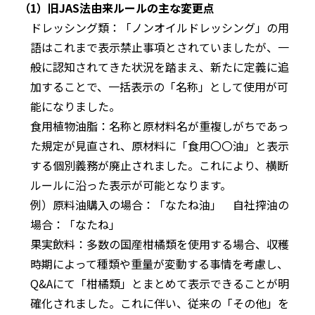
（1）旧JAS法由来ルールの主な変更点
ドレッシング類：「ノンオイルドレッシング」の用
語はこれまで表示禁止事項とされていましたが、一
般に認知されてきた状況を踏まえ、新たに定義に追
加することで、一括表示の「名称」として使用が可
能になりました。
食用植物油脂：名称と原材料名が重複しがちであっ
た規定が見直され、原材料に「食用〇〇油」と表示
する個別義務が廃止されました。これにより、横断
ルールに沿った表示が可能となります。
例）原料油購入の場合：「なたね油」 自社搾油の
場合：「なたね」
果実飲料：多数の国産柑橘類を使用する場合、収穫
時期によって種類や重量が変動する事情を考慮し、
Q&Aにて「柑橘類」とまとめて表示できることが明
確化されました。これに伴い、従来の「その他」を