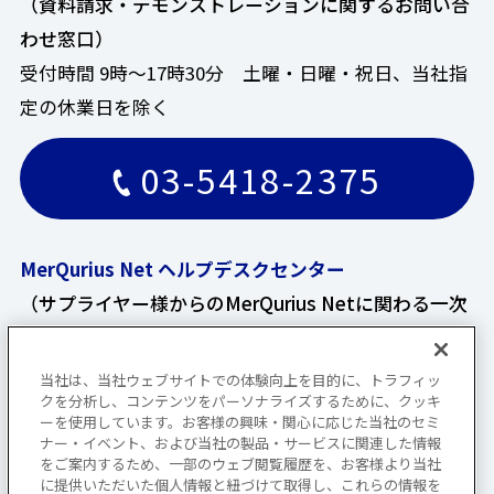
（資料請求・デモンストレーションに関するお問い合
わせ窓口）
受付時間 9時～17時30分 土曜・日曜・祝日、当社指
定の休業日を除く
03-5418-2375
MerQurius Net ヘルプデスクセンター
（サプライヤー様からのMerQurius Netに関わる一次
お問い合わせ窓口）
受付時間 9時～17時 土曜・日曜・祝日、当社指定の
当社は、当社ウェブサイトでの体験向上を目的に、トラフィッ
クを分析し、コンテンツをパーソナライズするために、クッキ
休業日を除く
ーを使用しています。お客様の興味・関心に応じた当社のセミ
ナー・イベント、および当社の製品・サービスに関連した情報
0570-003-214
をご案内するため、一部のウェブ閲覧履歴を、お客様より当社
に提供いただいた個人情報と紐づけて取得し、これらの情報を