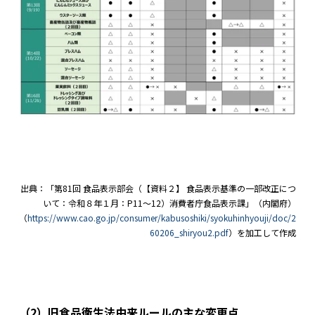
出典：「第81回 食品表示部会（【資料２】 食品表示基準の一部改正につ
いて：令和８年１⽉：P11～12）消費者庁⾷品表⽰課」（内閣府）
（
https://www.cao.go.jp/consumer/kabusoshiki/syokuhinhyouji/doc/2
60206_shiryou2.pdf
）を加工して作成
（2）旧食品衛生法由来ルールの主な変更点