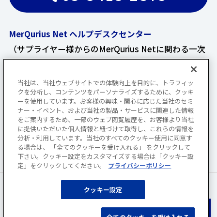
MerQurius Net ヘルプデスクセンター
（サプライヤー様からのMerQurius Netに関わる一次
お問い合わせ窓口）
受付時間 9時～17時 土曜・日曜・祝日、当社指定の
当社は、当社ウェブサイトでの体験向上を目的に、トラフィッ
クを分析し、コンテンツをパーソナライズするために、クッキ
休業日を除く
ーを使用しています。お客様の興味・関心に応じた当社のセミ
ナー・イベント、および当社の製品・サービスに関連した情報
0570-003-214
をご案内するため、一部のウェブ閲覧履歴を、お客様より当社
に提供いただいた個人情報と紐づけて取得し、これらの情報を
分析・利用しています。当社のすべてのクッキー使用に同意す
る場合は、 「全てのクッキーを受け入れる」 をクリックして
下さい。クッキー設定をカスタマイズする場合は「クッキー設
定」をクリックしてください。
プライバシーポリシー
このサイトに記載されている
クッキー設定
社名・商品名は各社の商標または登録商標です。
商品内容については、予告なく変更する場合があります。