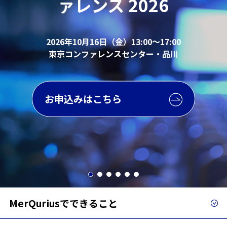
ァレンス 2026
30分Webセミナー」
2026年10月16日（金）13:00～17:00
東京コンファレンスセンター・品川
品質保証業務の改善イメージを5つのセッションに分け、
デモンストレーションも交えて分かりやすくご紹介して
おります！
まずはここから
お申込みはこちら
お申込みはこちら
詳細はこちらから
詳細はこちらから
30分セミナーに参加
30分セミナーに参加
詳細はこちらから
MerQuriusで
できること