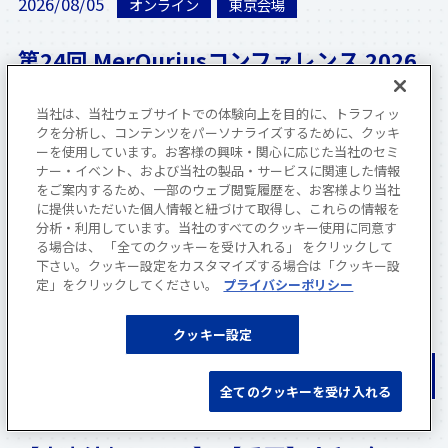
2026/08/05
オンライン
東京会場
第24回 MerQuriusコンファレンス 2026
お申込受付開始
当社は、当社ウェブサイトでの体験向上を目的に、トラフィッ
クを分析し、コンテンツをパーソナライズするために、クッキ
ーを使用しています。お客様の興味・関心に応じた当社のセミ
ナー・イベント、および当社の製品・サービスに関連した情報
2026/07/31
オンライン
をご案内するため、一部のウェブ閲覧履歴を、お客様より当社
に提供いただいた個人情報と紐づけて取得し、これらの情報を
分析・利用しています。当社のすべてのクッキー使用に同意す
8月開催：【見逃し配信】新機能で広がる
る場合は、 「全てのクッキーを受け入れる」 をクリックして
下さい。クッキー設定をカスタマイズする場合は「クッキー設
「版下チェックサービスP2Ai」活用術ご
定」をクリックしてください。
プライバシーポリシー
紹介セミナー受付中
クッキー設定
全てのクッキーを受け入れる
2026/05/26
お知らせ
MerQuriusコラム