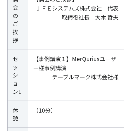
会
ＪＦＥシステムズ株式会社 代表
の
取締役社長 大木 哲夫
ご
挨
拶
セ
【事例講演１】MerQuriusユーザ
ッ
ー様事例講演
シ
テーブルマーク株式会社様
ョ
ン1
休
（10分）
憩