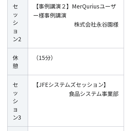
セ
【事例講演２】MerQuriusユーザ
ッ
ー様事例講演
シ
株式会社永谷園様
ョ
ン2
休
（15分）
憩
セ
【JFEシステムズセッション】
ッ
食品システム事業部
シ
ョ
ン3