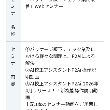
ミ
善」Webセミナー
ナ
ー
名
称
セ
①パッケージ版下チェック業務に
ミ
おける様々な問題と、P2Aiによる
ナ
解決
ー
②AI校正アシスタントP2Ai 操作説
内
明動画
容
③AI校正アシスタントP2Ai 2026年
4月リリース！！新機能操作説明動
画
上記3本のセミナー動画をご用意し