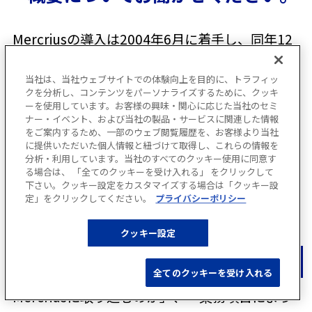
Mercriusの導入は2004年6月に着手し、同年12
月にカットオーバーしました。7カ月の間に以下
当社は、当社ウェブサイトでの体験向上を目的に、トラフィッ
のような作業を行いました。
クを分析し、コンテンツをパーソナライズするために、クッキ
ーを使用しています。お客様の興味・関心に応じた当社のセミ
ナー・イベント、および当社の製品・サービスに関連した情報
1. 現行業務の洗い出し（2カ月）
をご案内するため、一部のウェブ閲覧履歴を、お客様より当社
「現行業務がどういうフローで動いているの
に提供いただいた個人情報と紐づけて取得し、これらの情報を
分析・利用しています。当社のすべてのクッキー使用に同意す
か」、「それぞれのフローで、どんな書類、帳
る場合は、 「全てのクッキーを受け入れる」 をクリックして
下さい。クッキー設定をカスタマイズする場合は「クッキー設
票が動いているのか」などを確認しました。
定」をクリックしてください。
プライバシーポリシー
2.Mercriusへ現行業務をどう反映するかの設計
クッキー設定
（1カ月）
「現行業務のフローのうち、どの部分を
全てのクッキーを受け入れる
Mercriusに取り込むのか」、「業務項目によっ