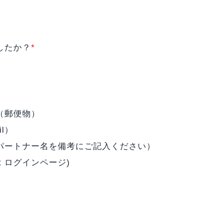
したか？
*
（郵便物）
l）
パートナー名を備考にご記入ください）
s Net ログインページ)
）